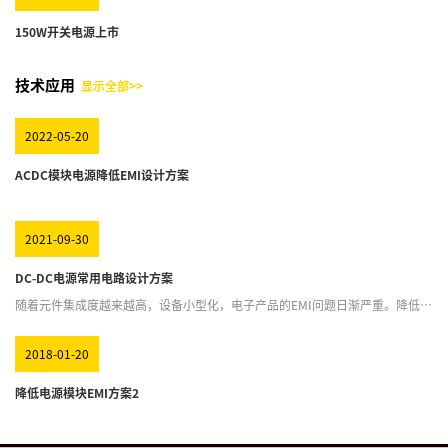
150W开关电源上市
技术应用
显示全部>>
2022-05-20
ACDC模块电源降低EMI设计方案
2021-09-30
DC-DC电源常用电路设计方案
随着元件集成度越来越高，设备小型化，电子产品的EMI问题日渐严重。降低模
块电源EMI，可以降低EMI的危害，避免传输信号质量问题，对电路或设备造成
干扰甚至破坏，设备不能满足电磁兼容标准所规定的技术指标要求等问题。 模
块电源低EMI设计，仅参考： 1、对于所有应用，没有一种无暇的EMI策略，但
事先的一些基本思想可以使任务变得更加容易。首先是确保组件的位置噪音。
2018-01-20
如去耦电容应尽可能靠近模块电源，尤其是X和Y电容。使用接地层来减小辐射
耦合，减小敏感节点的横截面积，并减小可能辐射的高电流节点的横截面积，
如来自共模电容的横截面积。 2、保持电流回路较小，导体通过感应和辐射耦合
降低电源模块EMI方案2
能量的能力通过较小的环路降低，环路起到天线的作用。对于成对的铜印刷电
路板（PC），使用宽（低阻抗）在干扰源处定位滤波器，基本上尽可能靠近模
块电源。应选择滤波器元件值，并考虑到所需的衰减频率范围。如电容器在某
个频率下是自谐振的，超过该频率它们看起来是电感性的，使旁路电容引线尽