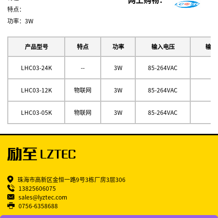
网上购物：
特点：
功率：3W
产品型号
特点
功率
输入电压
输出
LHC03-24K
--
3W
85-264VAC
2
LHC03-12K
物联网
3W
85-264VAC
1
LHC03-05K
物联网
3W
85-264VAC
5
珠海市高新区金恒一路9号3栋厂房3层306
13825606075
sales@lyztec.com
0756-6358688