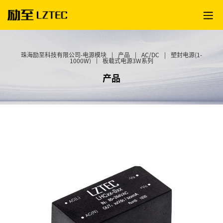
珠海励至科技有限公司-电源模块
|
产品
|
AC/DC
|
塑封电源(1-
1000W)
|
板载式电源3W系列
产品