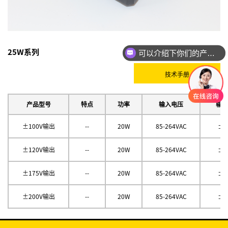
25W系列
可以介绍下你们的产品么
技术手册
产品型号
特点
功率
输入电压
输出
网上购物：
±100V输出
--
20W
85-264VAC
±1
±120V输出
--
20W
85-264VAC
±1
±175V输出
--
20W
85-264VAC
±1
±200V输出
--
20W
85-264VAC
±2